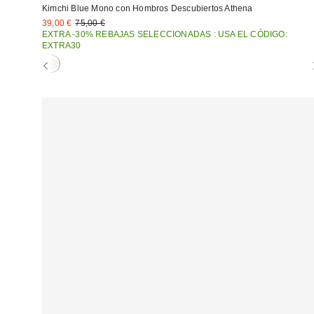
Kimchi Blue Mono con Hombros Descubiertos Athena
Precio
Precio
39,00 €
75,00 €
original:
rebajado:
EXTRA -30% REBAJAS SELECCIONADAS : USA EL CÓDIGO:
EXTRA30