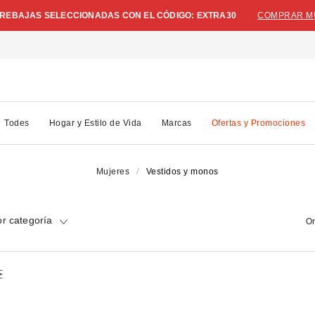
N REBAJAS SELECCIONADAS CON EL CÓDIGO: EXTRA30
COMPRAR M
Todes
Hogar y Estilo de Vida
Marcas
Ofertas y Promociones
Mujeres
Vestidos y monos
r categoría
Or