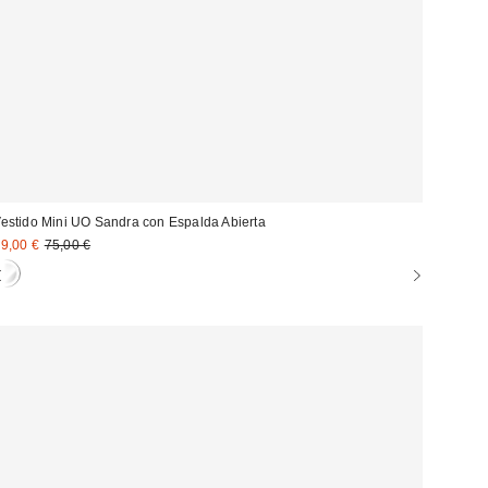
estido Mini UO Sandra con Espalda Abierta
recio
Precio
9,00 €
75,00 €
original:
ebajado: