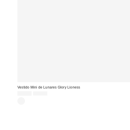
Vestido Mini de Lunares Glory Lioness
Precio
Precio
29,00 €
85,00 €
original:
rebajado: