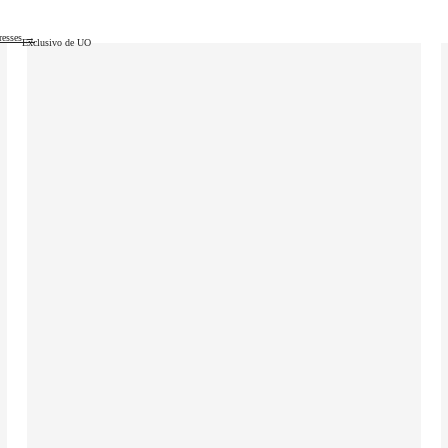
resses →
Exclusivo de UO