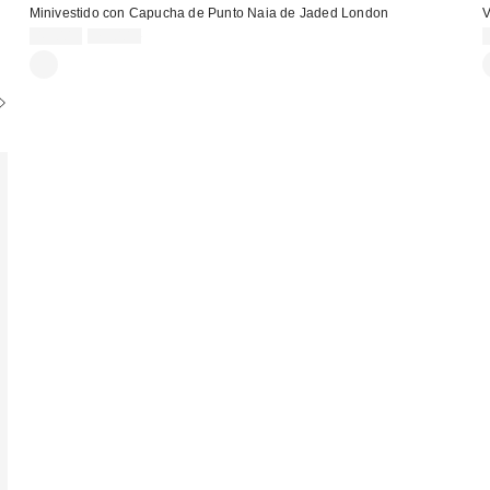
Minivestido con Capucha de Punto Naia de Jaded London
V
Precio
Precio
49,00 €
75,00 €
original:
rebajado: