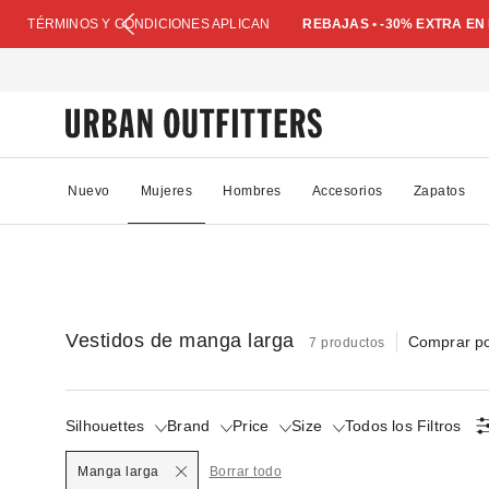
TÉRMINOS Y CONDICIONES APLICAN
REBAJAS • -30% EXTRA E
Nuevo
Mujeres
Hombres
Accesorios
Zapatos
Vestidos de manga larga
Comprar po
7 productos
Silhouettes
Brand
Price
Size
Todos los Filtros
Manga larga
Borrar todo