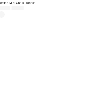
estido Mini Oasis Lioness
Precio
Precio
35,00 €
75,00 €
original:
rebajado: