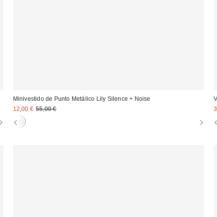
Minivestido de Punto Metálico Lily Silence + Noise
V
Precio
Precio
P
12,00 €
55,00 €
3
original:
rebajado:
r