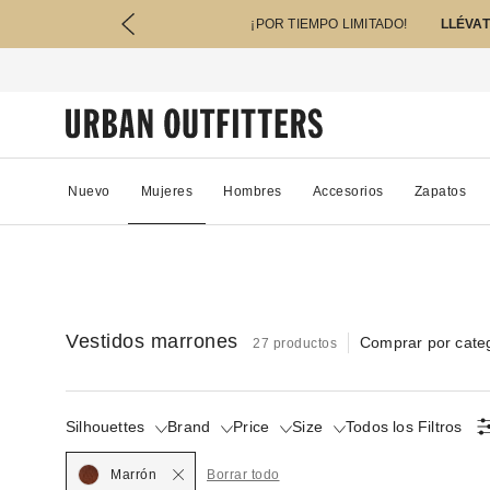
¡POR TIEMPO LIMITADO!
LLÉVAT
Nuevo
Mujeres
Hombres
Accesorios
Zapatos
Vestidos marrones
Comprar por cate
27 productos
Silhouettes
Brand
Price
Size
Todos los Filtros
Marrón
Borrar todo