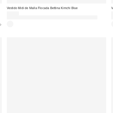
Vestido Midi de Malla Flocada Bettina Kimchi Blue
V
69,00 €
Gasta 60€+ y llévate 15€ MENOS. USA EL CÓDIGO: REFRESH