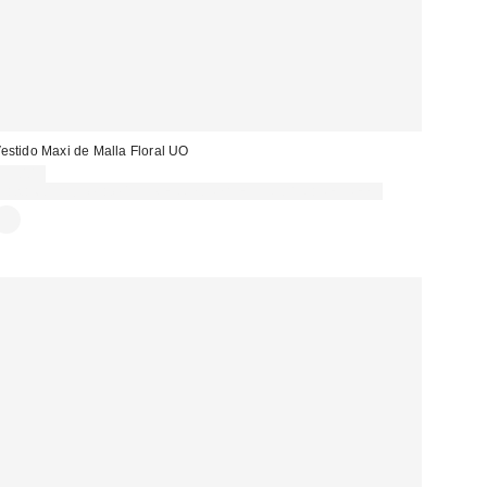
estido Maxi de Malla Floral UO
59,00 €
Gasta 60€+ y llévate 15€ MENOS. USA EL CÓDIGO: REFRESH