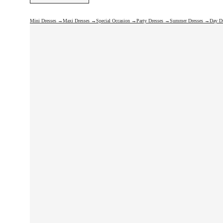
Mini Dresses →
Maxi Dresses →
Special Occasion →
Party Dresses →
Summer Dresses →
Day D