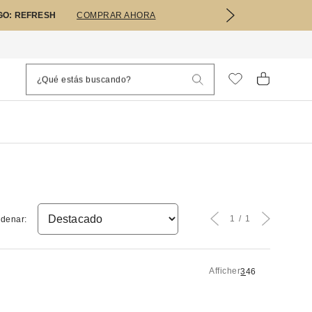
GO: REFRESH
COMPRAR AHORA
1
1
denar:
Afficher
3
4
6