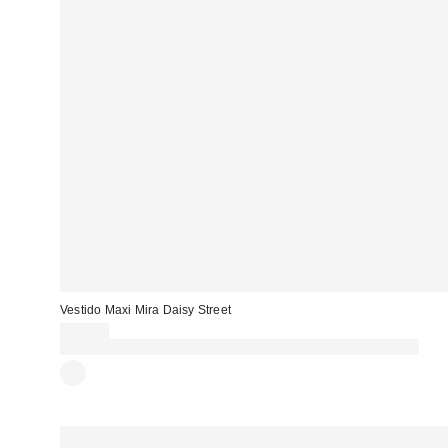
Vestido Maxi Mira Daisy Street
54,00 €
Gasta 60€+ y llévate 15€ MENOS. USA EL CÓDIGO: REFRESH