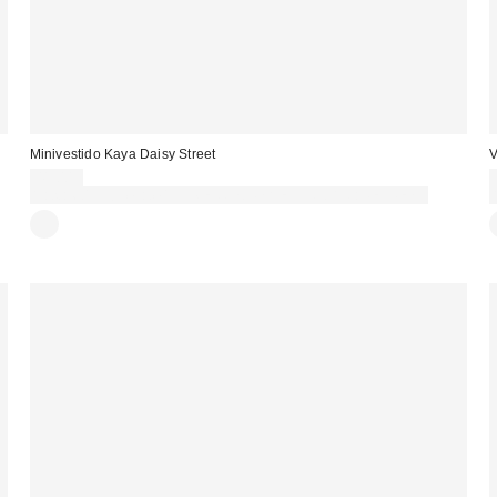
Minivestido Kaya Daisy Street
V
41,00 €
Gasta 60€+ y llévate 15€ MENOS. USA EL CÓDIGO: REFRESH