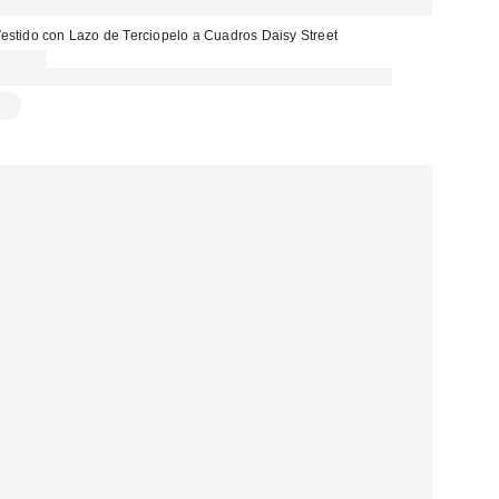
estido con Lazo de Terciopelo a Cuadros Daisy Street
38,00 €
Gasta 60€+ y llévate 15€ MENOS. USA EL CÓDIGO: REFRESH