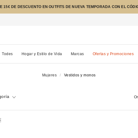
E 15€ DE DESCUENTO EN OUTFITS DE NUEVA TEMPORADA CON EL CÓDI
Todes
Hogar y Estilo de Vida
Marcas
Ofertas y Promociones
Mujeres
Vestidos y monos
goría
Or