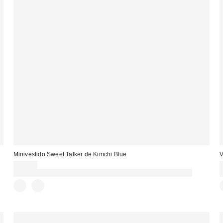
Minivestido Sweet Talker de Kimchi Blue
V
75,00 €
Gasta 60€+ y llévate 15€ MENOS. USA EL CÓDIGO: REFRESH