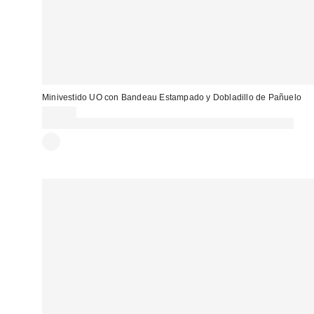
Minivestido UO con Bandeau Estampado y Dobladillo de Pañuelo
79,00 €
Gasta 60€+ y llévate 15€ MENOS. USA EL CÓDIGO: REFRESH