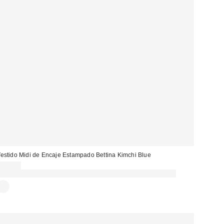
estido Midi de Encaje Estampado Bettina Kimchi Blue
65,00 €
Gasta 60€+ y llévate 15€ MENOS. USA EL CÓDIGO: REFRESH