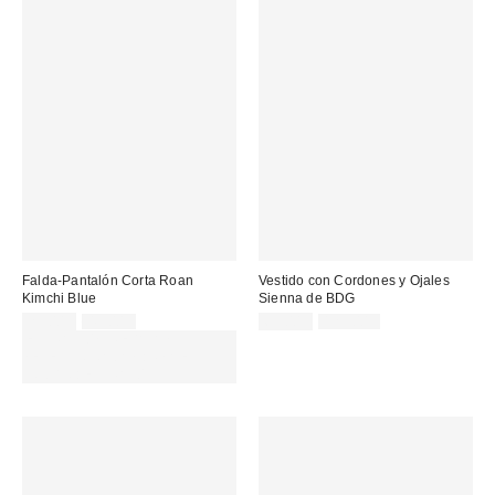
Falda-Pantalón Corta Roan
Vestido con Cordones y Ojales
Kimchi Blue
Sienna de BDG
Precio
Precio
Precio
Precio
25,00 €
49,00 €
65,00 €
125,00 €
original:
original:
rebajado:
rebajado:
EXTRA -30% REBAJAS
SELECCIONADAS : USA EL
CÓDIGO: EXTRA30