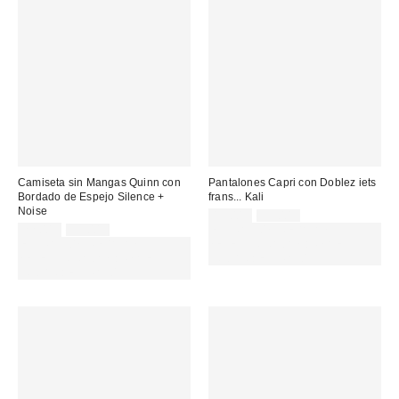
Camiseta sin Mangas Quinn con
Pantalones Capri con Doblez iets
Bordado de Espejo Silence +
frans... Kali
Noise
Precio
Precio
19,00 €
39,00 €
original:
Precio
Precio
rebajado:
22,00 €
55,00 €
EXTRA -30% REBAJAS
original:
rebajado:
EXTRA -30% REBAJAS
SELECCIONADAS : USA EL
SELECCIONADAS : USA EL
CÓDIGO: EXTRA30
CÓDIGO: EXTRA30