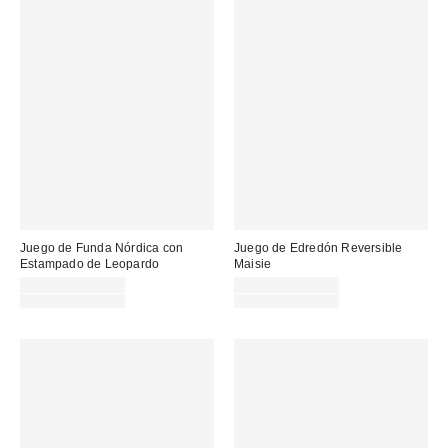
Juego de Funda Nórdica con
Juego de Edredón Reversible
Estampado de Leopardo
Maisie
Precio
Precio
35,00 € – 49,00 €
28,00 € – 52,00 €
rebajado:
Precio
rebajado:
Precio
35,00 € – 65,00 €
35,00 € – 65,00 €
original:
original: