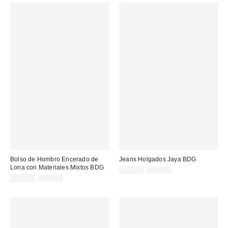
Bolso de Hombro Encerado de
Jeans Holgados Jaya BDG
Lona con Materiales Mixtos BDG
Precio
Precio
55,00 €
69,00 €
original:
Precio
Precio
rebajado:
39,00 €
49,00 €
original:
rebajado: