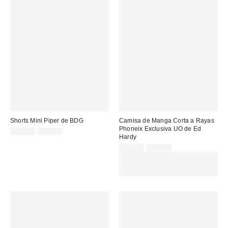
Shorts Mini Piper de BDG
Camisa de Manga Corta a Rayas
Phoneix Exclusiva UO de Ed
Precio
Precio
35,00 €
49,00 €
Hardy
original:
rebajado:
Precio
Precio
59,00 €
75,00 €
original:
rebajado:
EXTRA -30% REBAJAS
SELECCIONADAS : USA EL
CÓDIGO: EXTRA30