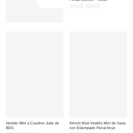
Precio
49,00 € – 57,00 €
rebajado:
Precio
Precio
Precio
99,00 € – 115,00 €
35,00 €
75,00 €
original:
original:
rebajado:
EXTRA -30% REBAJAS
SELECCIONADAS : USA EL
CÓDIGO: EXTRA30
Vestido Mini a Cuadros Jude de
Kimchi Blue Vestido Mini de Gasa
BDG
con Estampado Floral Anya