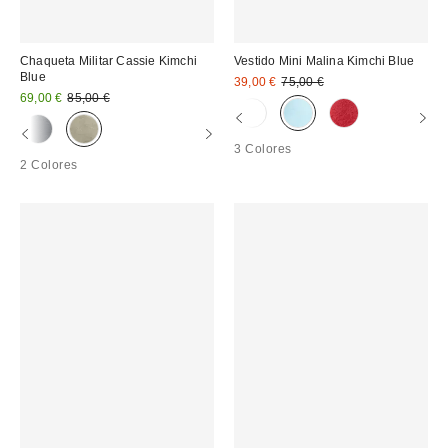
Chaqueta Militar Cassie Kimchi
Vestido Mini Malina Kimchi Blue
Blue
Precio
Precio
39,00 €
75,00 €
original:
Precio
Precio
rebajado:
69,00 €
85,00 €
original:
rebajado:
3 Colores
2 Colores