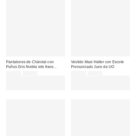
Pantalones de Chándal con
Vestido Maxi Halter con Escote
Puños Gris Niebla iets frans...
Pronunciado Juno de UO
Precio
Precio
Precio
Precio
25,00 €
55,00 €
32,00 €
69,00 €
original:
original:
rebajado:
rebajado:
EXTRA -30% REBAJAS
EXTRA -30% REBAJAS
SELECCIONADAS : USA EL
SELECCIONADAS : USA EL
CÓDIGO: EXTRA30
CÓDIGO: EXTRA30