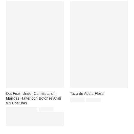
Out From Under Camiseta sin
Taza de Abeja Floral
Mangas Halter con Botones Andi
Precio
Precio
10,00 €
19,00 €
sin Costuras
original:
rebajado:
Precio
Precio
12,00 € – 15,00 €
22,00 €
original:
rebajado:
EXTRA -30% REBAJAS
SELECCIONADAS : USA EL
CÓDIGO: EXTRA30