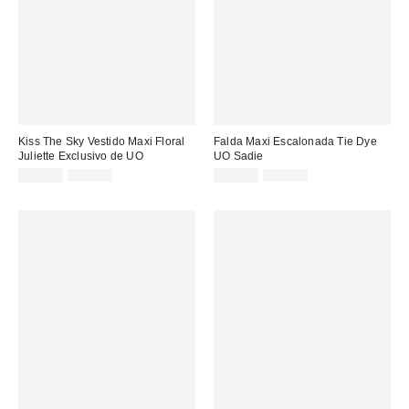
Kiss The Sky Vestido Maxi Floral
Falda Maxi Escalonada Tie Dye
Juliette Exclusivo de UO
UO Sadie
Precio
Precio
Precio
Precio
25,00 €
59,00 €
22,00 €
75,00 €
original:
original:
rebajado:
rebajado: