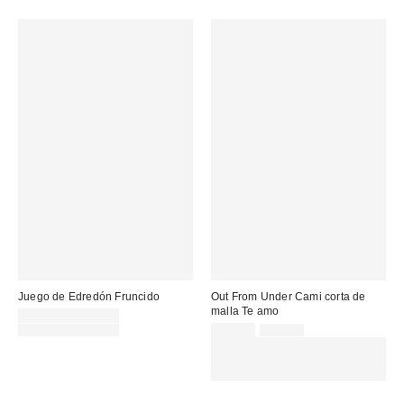
Juego de Edredón Fruncido
Out From Under Cami corta de
malla Te amo
Precio
68,00 € – 125,00 €
rebajado:
Precio
Precio
Precio
85,00 € – 125,00 €
14,00 €
29,00 €
original:
original:
rebajado:
EXTRA -30% REBAJAS
SELECCIONADAS : USA EL
CÓDIGO: EXTRA30