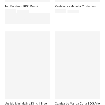
Top Bandeau BDG Danni
Pantalones Malachi Crudo Loom
Precio
Precio
Precio
Precio
10,00 €
20,00 €
29,00 €
75,00 €
original:
original:
rebajado:
rebajado:
EXTRA -30% REBAJAS
SELECCIONADAS : USA EL
CÓDIGO: EXTRA30
Vestido Mini Malina Kimchi Blue
Camisa de Manga Corta BDG Arlo