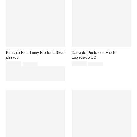
Kimchie Blue Immy Broderie Skort
Capa de Punto con Efecto
plisado
Espaciado UO
Precio
Precio
Precio
Precio
29,00 €
49,00 €
19,00 €
39,00 €
original:
original:
rebajado:
rebajado:
EXTRA -30% REBAJAS
SELECCIONADAS : USA EL
CÓDIGO: EXTRA30