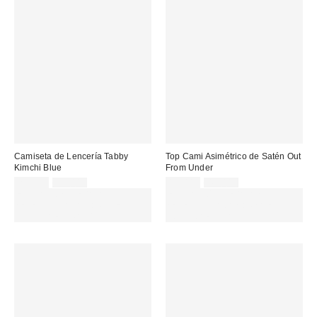
Camiseta de Lencería Tabby
Top Cami Asimétrico de Satén Out
Kimchi Blue
From Under
Precio
Precio
Precio
Precio
20,00 €
55,00 €
18,00 €
45,00 €
original:
original:
rebajado:
rebajado:
EXTRA -30% REBAJAS
EXTRA -30% REBAJAS
SELECCIONADAS : USA EL
SELECCIONADAS : USA EL
CÓDIGO: EXTRA30
CÓDIGO: EXTRA30