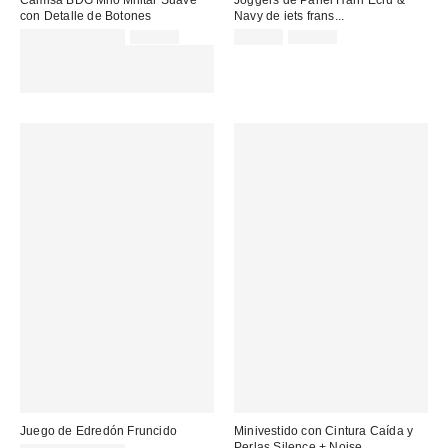
con Detalle de Botones
Navy de iets frans...
Precio
Precio
Precio
Precio
32,00 € – 45,00 €
59,00 €
45,00 €
65,00 €
original:
original:
rebajado:
rebajado:
EXTRA -30% REBAJAS
SELECCIONADAS : USA EL
CÓDIGO: EXTRA30
Juego de Edredón Fruncido
Minivestido con Cintura Caída y
Perlas Silence + Noise