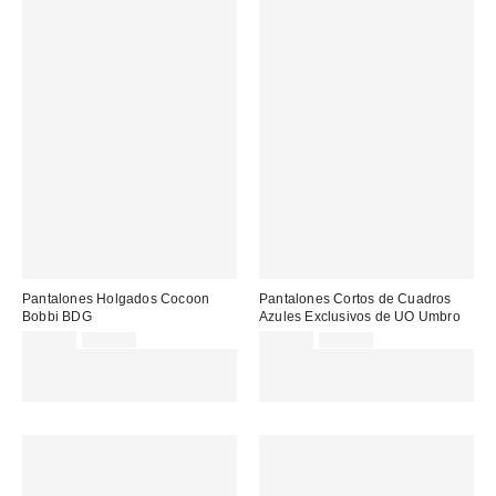
Pantalones Holgados Cocoon
Pantalones Cortos de Cuadros
Bobbi BDG
Azules Exclusivos de UO Umbro
Precio
Precio
Precio
Precio
45,00 €
65,00 €
29,00 €
49,00 €
original:
original:
rebajado:
rebajado:
EXTRA -30% REBAJAS
EXTRA -30% REBAJAS
SELECCIONADAS : USA EL
SELECCIONADAS : USA EL
CÓDIGO: EXTRA30
CÓDIGO: EXTRA30