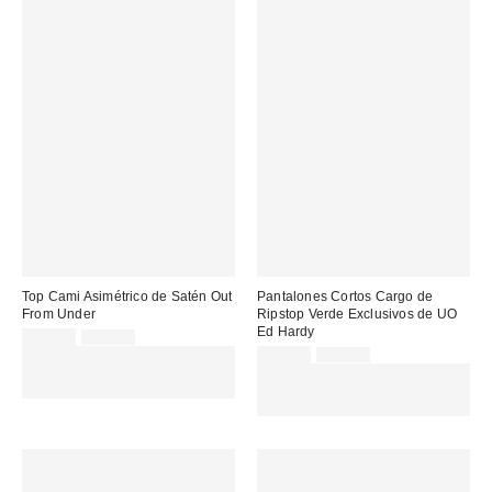
Top Cami Asimétrico de Satén Out
Pantalones Cortos Cargo de
From Under
Ripstop Verde Exclusivos de UO
Ed Hardy
Precio
Precio
18,00 €
45,00 €
original:
rebajado:
Precio
Precio
EXTRA -30% REBAJAS
45,00 €
79,00 €
original:
rebajado:
SELECCIONADAS : USA EL
EXTRA -30% REBAJAS
CÓDIGO: EXTRA30
SELECCIONADAS : USA EL
CÓDIGO: EXTRA30