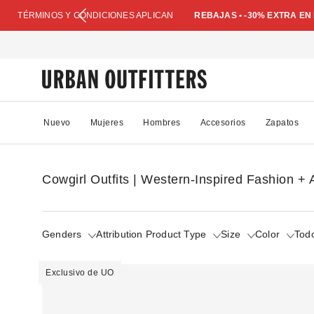
TÉRMINOS Y CONDICIONES APLICAN
REBAJAS • -30% EXTRA E
Nuevo
Mujeres
Hombres
Accesorios
Zapatos
Cowgirl Outfits | Western-Inspired Fashion +
Genders
Attribution Product Type
Size
Color
Todo
Exclusivo de UO