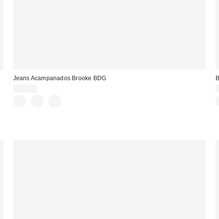
Jeans Acampanados Brooke BDG
B
69,00 €