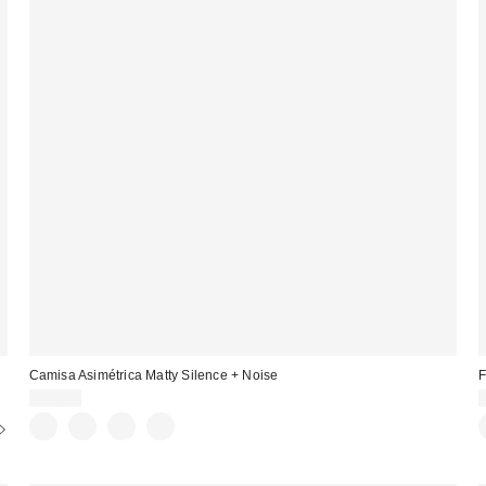
Camisa Asimétrica Matty Silence + Noise
F
49,00 €