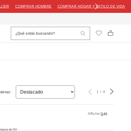
UJER
COMPRAR HOMBRE
COMPRAR HOGAR Y ESTILO DE VIDA
1
4
denar:
Afficher
3
4
6
clusivo de UO