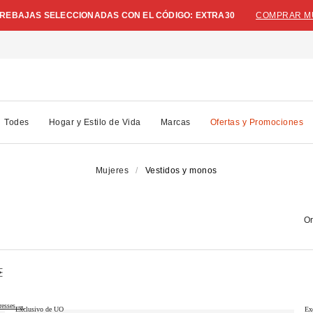
N REBAJAS SELECCIONADAS CON EL CÓDIGO: EXTRA30
COMPRAR M
Todes
Hogar y Estilo de Vida
Marcas
Ofertas y Promociones
Mujeres
Vestidos y monos
Or
resses →
Exclusivo de UO
Ex