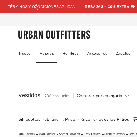
TÉRMINOS Y CONDICIONES APLICAN
REBAJAS • -30% EXTRA E
Nuevo
Mujeres
Hombres
Accesorios
Zapatos
Vestidos
Comprar por categoría
230 productos
Silhouettes
Brand
Price
Size
Todos los Filtros
Mini Dresses →
Maxi Dresses →
Special Occasion →
Party Dresses →
Summer Dresses →
Day D