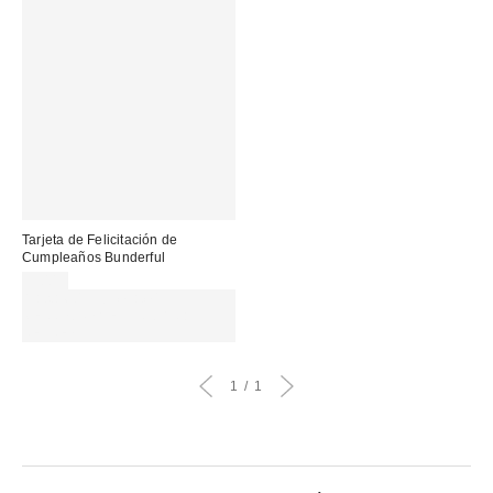
Tarjeta de Felicitación de
Cumpleaños Bunderful
5,00 €
Gasta 60€+ y llévate 15€
MENOS. USA EL CÓDIGO:
REFRESH
1
1