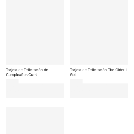
Tarjeta de Felicitación de
Tarjeta de Felicitación The Older I
Cumpleaños Cursi
Get
5,00 €
4,00 €
Gasta 60€+ y llévate 15€
Gasta 60€+ y llévate 15€
MENOS. USA EL CÓDIGO:
MENOS. USA EL CÓDIGO:
REFRESH
REFRESH