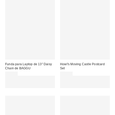
Funda para Laptop de 13" Daisy
Howl's Moving Castle Postcard
Chain de BAGGU
Set
39,00 €
14,00 €
Gasta 60€+ y llévate 15€
Gasta 60€+ y llévate 15€
MENOS. USA EL CÓDIGO:
MENOS. USA EL CÓDIGO:
REFRESH
REFRESH