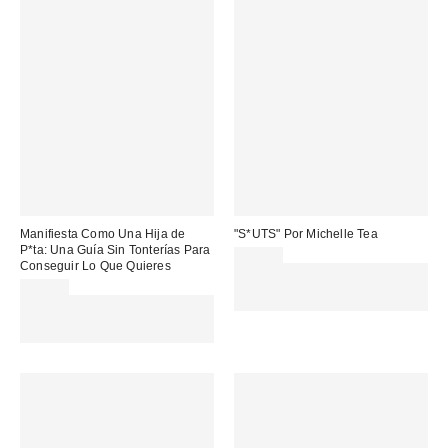
Manifiesta Como Una Hija de
"S*UTS" Por Michelle Tea
P*ta: Una Guía Sin Tonterías Para
18,00 €
Conseguir Lo Que Quieres
Gasta 60€+ y llévate 15€
17,00 €
MENOS. USA EL CÓDIGO:
Gasta 60€+ y llévate 15€
REFRESH
MENOS. USA EL CÓDIGO:
REFRESH