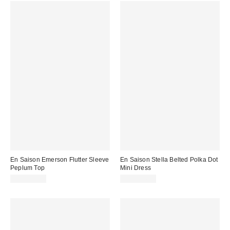
En Saison Emerson Flutter Sleeve
En Saison Stella Belted Polka Dot
Peplum Top
Mini Dress
CA$139.00
CA$154.00