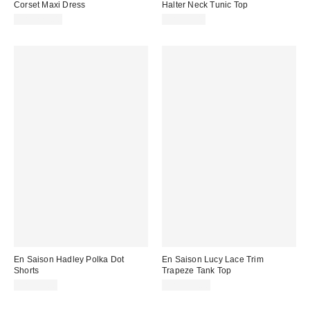
Corset Maxi Dress
Halter Neck Tunic Top
CA$229.00
CA$99.00
En Saison Hadley Polka Dot
En Saison Lucy Lace Trim
Shorts
Trapeze Tank Top
CA$99.00
CA$134.00