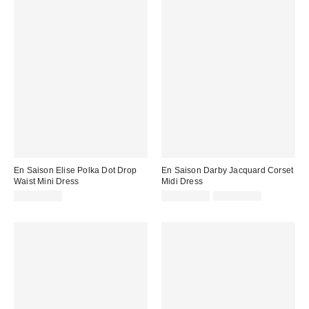
En Saison Elise Polka Dot Drop
En Saison Darby Jacquard Corset
Waist Mini Dress
Midi Dress
Sale
Original
CA$166.00
CA$176.99
CA$214.00
price:
price: