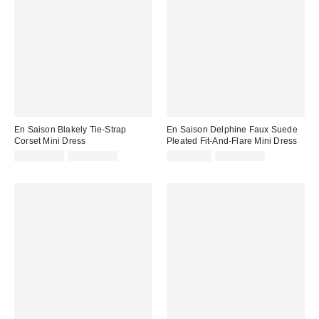
En Saison Blakely Tie-Strap
En Saison Delphine Faux Suede
Corset Mini Dress
Pleated Fit-And-Flare Mini Dress
Sale
Original
Sale
Original
CA$169.99
CA$199.00
CA$53.95
CA$169.00
price:
price:
price:
price: