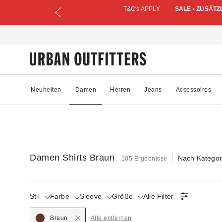
T&C's APPLY
SALE • ZUSÄTZ
Neuheiten
Damen
Herren
Jeans
Accessoires
Damen Shirts Braun
Nach Kategor
105 Ergebnisse
Stil
Farbe
Sleeve
Größe
Alle Filter
Selected
Braun
Alle entfernen