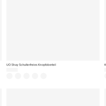
UO Shay Schulterfreies Knopfoberteil
K
39,00 €