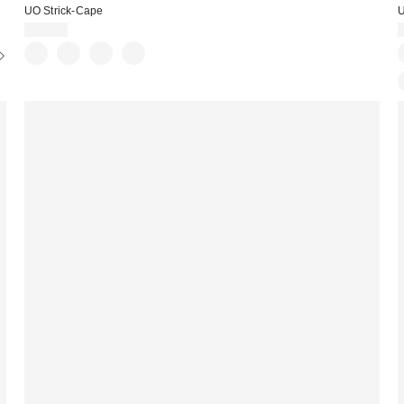
UO Strick-Cape
U
39,00 €