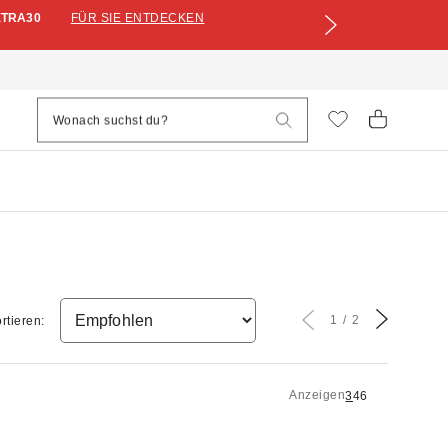
XTRA30
FÜR SIE ENTDECKEN
1
2
rtieren:
Anzeigen
3
4
6