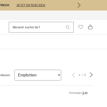
EFRESH
JETZT ENTDECKEN
1
3
rtieren:
Anzeigen
3
4
6