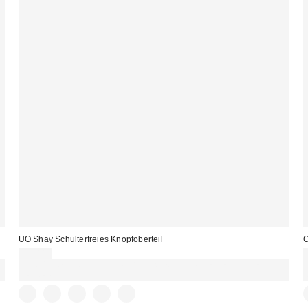
UO Shay Schulterfreies Knopfoberteil
O
39,00 €
Für 60 € shoppen & 15 € RABATT sichern. NUTZE DEN CODE:
REFRESH