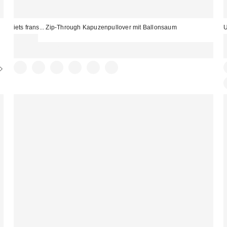
iets frans... Zip-Through Kapuzenpullover mit Ballonsaum
U
69,00 €
Für 60 € shoppen & 15 € RABATT sichern. NUTZE DEN CODE:
REFRESH