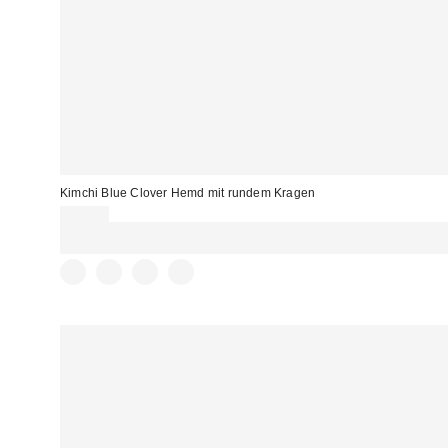
Kimchi Blue Clover Hemd mit rundem Kragen
49,00 €
Für 60 € shoppen & 15 € RABATT sichern. NUTZE DEN CODE:
REFRESH