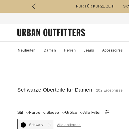
NUR FÜR KURZE ZEIT!
SI
Neuheiten
Damen
Herren
Jeans
Accessoires
Schwarze Oberteile für Damen
202 Ergebnisse
Stil
Farbe
Sleeve
Größe
Alle Filter
Selected
Schwarz
Alle entfernen