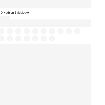
O Hudson Strickjacke
49,00 €
Für 60 € shoppen & 15 € RABATT sichern. NUTZE DEN CODE:
REFRESH