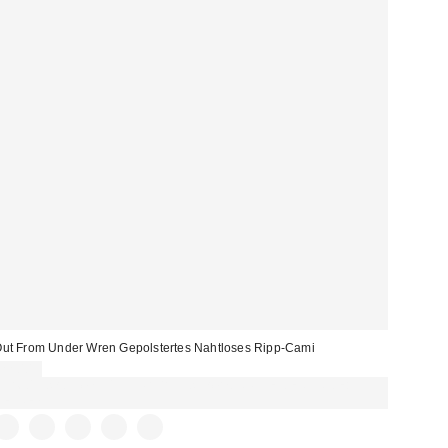
ut From Under Wren Gepolstertes Nahtloses Ripp-Cami
22,00 €
Für 60 € shoppen & 15 € RABATT sichern. NUTZE DEN CODE:
REFRESH