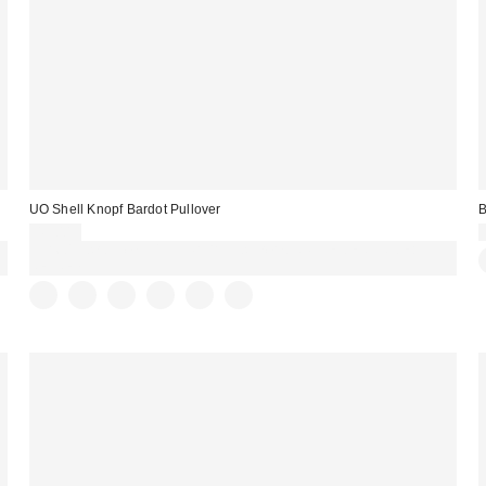
UO Shell Knopf Bardot Pullover
B
45,00 €
Für 60 € shoppen & 15 € RABATT sichern. NUTZE DEN CODE:
REFRESH