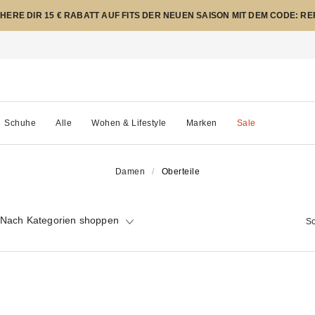
CHERE DIR 15 € RABATT AUF FITS DER NEUEN SAISON MIT DEM CODE: R
Schuhe
Alle
Wohen & Lifestyle
Marken
Sale
Damen
Oberteile
Nach Kategorien shoppen
So