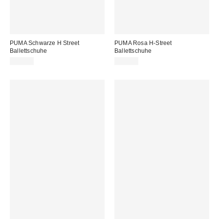
PUMA Schwarze H Street
PUMA Rosa H-Street
Ballettschuhe
Ballettschuhe
90,00 €
90,00 €