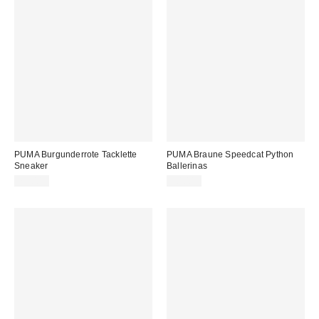
PUMA Burgunderrote Tacklette
PUMA Braune Speedcat Python
Sneaker
Ballerinas
75,00 €
90,00 €