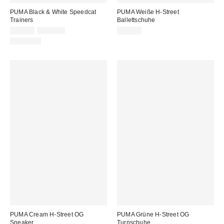
PUMA Black & White Speedcat
PUMA Weiße H-Street
Trainers
Ballettschuhe
Sale
Original
85,00 €
110,00 €
90,00 €
Preis:
Preis:
SIZE 3 - 8
PUMA Cream H-Street OG
PUMA Grüne H-Street OG
Sneaker
Turnschuhe