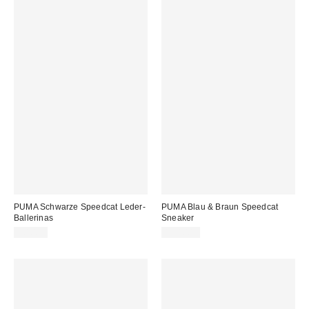
PUMA Schwarze Speedcat Leder-
PUMA Blau & Braun Speedcat
Ballerinas
Sneaker
80,00 €
110,00 €