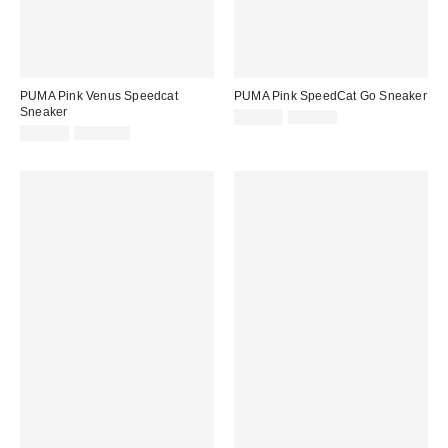
PUMA Pink Venus Speedcat
PUMA Pink SpeedCat Go Sneaker
Sneaker
Sale
Original
55,00 €
95,00 €
Preis:
Sale
Original
Preis:
75,00 €
145,00 €
Preis:
Preis: