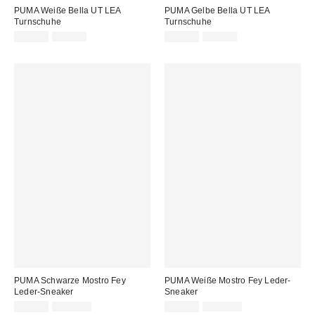
PUMA Weiße Bella UT LEA
PUMA Gelbe Bella UT LEA
Turnschuhe
Turnschuhe
Sale
Original
Sale
Original
49,00 €
95,00 €
49,00 €
95,00 €
Preis:
Preis:
Preis:
Preis:
PUMA Schwarze Mostro Fey
PUMA Weiße Mostro Fey Leder-
Leder-Sneaker
Sneaker
Sale
Original
Sale
Original
69,00 €
115,00 €
69,00 €
115,00 €