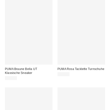
PUMA Braune Bella UT
PUMA Rosa Tacklette Turnschuhe
Klassische Sneaker
75,00 €
90,00 €