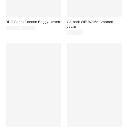
BDG Bobbi Cocoon Baggy-Hosen
Carhartt WIP Weiße Brandon
Jeans
Sale
Original
45,00 €
65,00 €
Preis:
Preis:
114,00 €