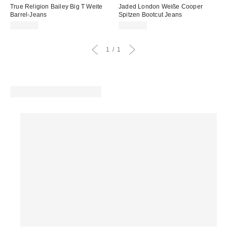
True Religion Bailey Big T Weite
Jaded London Weiße Cooper
Barrel-Jeans
Spitzen Bootcut Jeans
161,00 €
108,00 €
1
1