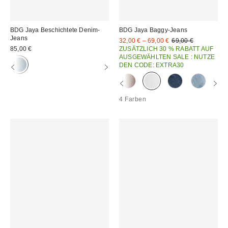
BDG Jaya Beschichtete Denim-
BDG Jaya Baggy-Jeans
Jeans
Sale
Original
32,00 € – 69,00 €
69,00 €
Preis:
Preis:
85,00 €
ZUSÄTZLICH 30 % RABATT AUF
AUSGEWÄHLTEN SALE : NUTZE
DEN CODE: EXTRA30
4 Farben