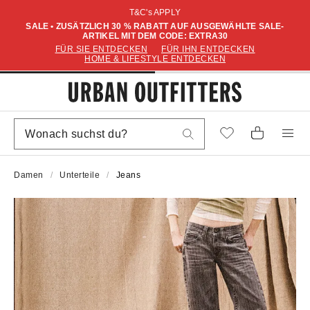
T&C's APPLY
SALE • ZUSÄTZLICH 30 % RABATT AUF AUSGEWÄHLTE SALE-
ARTIKEL MIT DEM CODE: EXTRA30
FÜR SIE ENTDECKEN
FÜR IHN ENTDECKEN
HOME & LIFESTYLE ENTDECKEN
Damen
Unterteile
Jeans