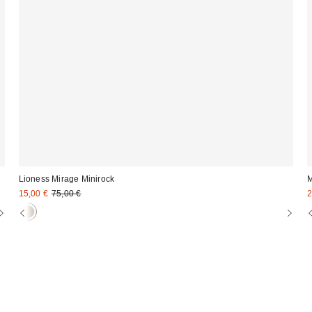
Lioness Mirage Minirock
M
Sale
Original
S
15,00 €
75,00 €
2
Preis:
Preis:
P