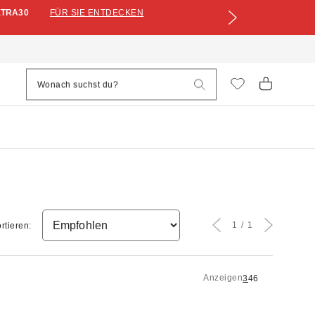
XTRA30
FÜR SIE ENTDECKEN
1
1
rtieren:
Anzeigen
3
4
6