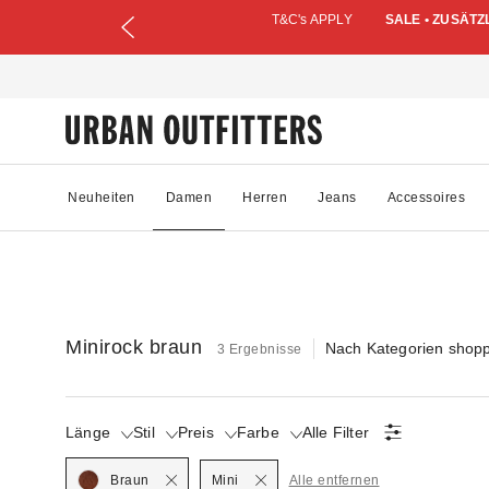
T&C's APPLY
SALE • ZUSÄTZ
Neuheiten
Damen
Herren
Jeans
Accessoires
Minirock braun
Nach Kategorien shop
3 Ergebnisse
Länge
Stil
Preis
Farbe
Alle Filter
Selected
Selected
Braun
Mini
Alle entfernen