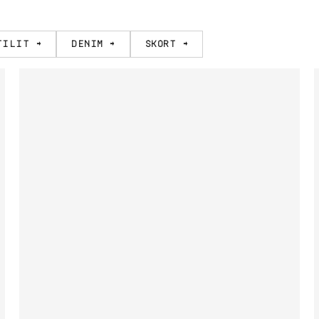
tilit →
Denim →
Skort →