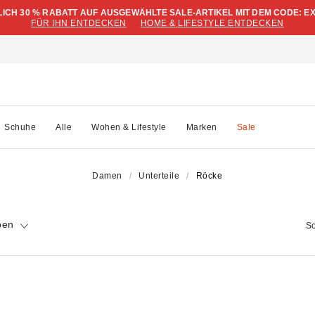
LICH 30 % RABATT AUF AUSGEWÄHLTE SALE-ARTIKEL MIT DEM CODE: E
FÜR IHN ENTDECKEN
HOME & LIFESTYLE ENTDECKEN
Schuhe
Alle
Wohen & Lifestyle
Marken
Sale
Damen
Unterteile
Röcke
pen
So