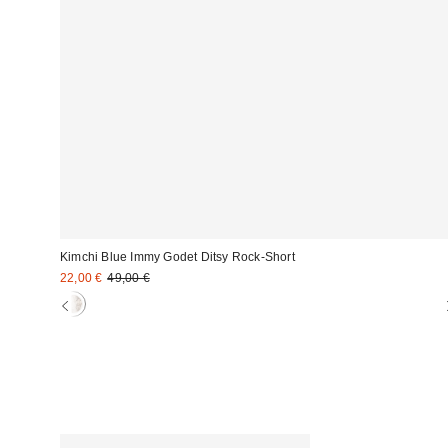
Kimchi Blue Immy Godet Ditsy Rock-Short
Sale
Original
22,00 €
49,00 €
Preis:
Preis: