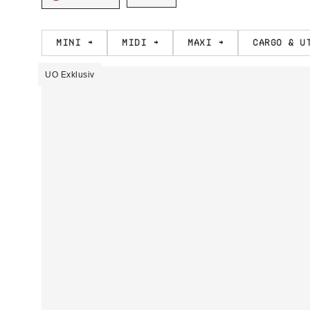
Mini →
Midi →
Maxi →
Cargo & U
UO Exklusiv