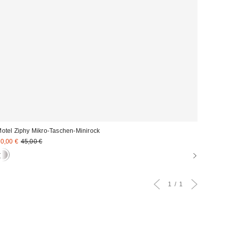
otel Ziphy Mikro-Taschen-Minirock
ale
Original
0,00 €
45,00 €
Preis:
reis:
1
1