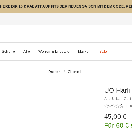
CHERE DIR 15 € RABATT AUF FITS DER NEUEN SAISON MIT DEM CODE: R
Schuhe
Alle
Wohen & Lifestyle
Marken
Sale
Damen
Oberteile
UO Harli 
Alle Urban Outf
Ei
45,00 €
Für 60 €