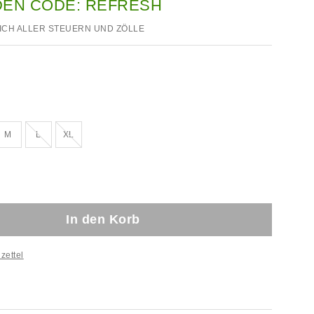
DEN CODE: REFRESH
ICH ALLER STEUERN UND ZÖLLE
Ausverkauft!
Ausverkauft!
M
L
XL
In den Korb
zettel