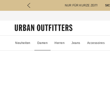
NUR FÜR KURZE ZEIT!
SI
Neuheiten
Damen
Herren
Jeans
Accessoires
02