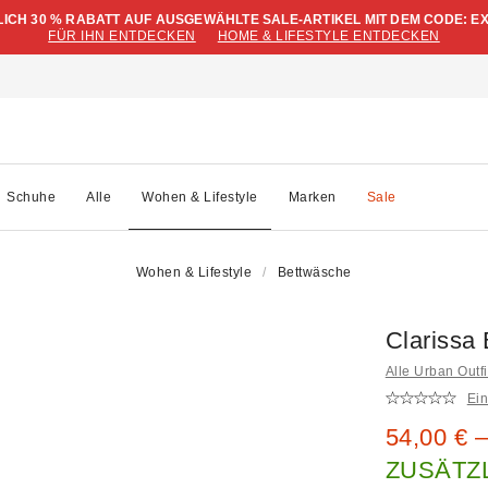
LICH 30 % RABATT AUF AUSGEWÄHLTE SALE-ARTIKEL MIT DEM CODE: E
FÜR IHN ENTDECKEN
HOME & LIFESTYLE ENTDECKEN
Schuhe
Alle
Wohen & Lifestyle
Marken
Sale
Wohen & Lifestyle
Bettwäsche
Clarissa
Alle Urban Outf
Ei
Sale Prei
54,00 € –
ZUSÄTZL