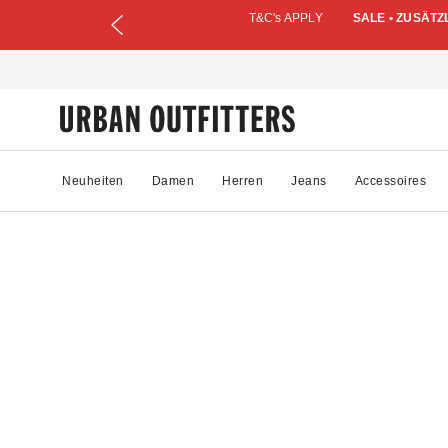
T&C's APPLY
SALE • ZUSÄTZ
Neuheiten
Damen
Herren
Jeans
Accessoires
22