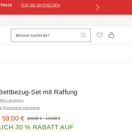
XTRA30
FÜR SIE ENTDECKEN
 Bettbezug-Set mit Raffung
itters shoppen
ne Rezension schreiben
s:
 59,00 €
Original Preis:
109,00 € – 119,00 €
ICH 30 % RABATT AUF