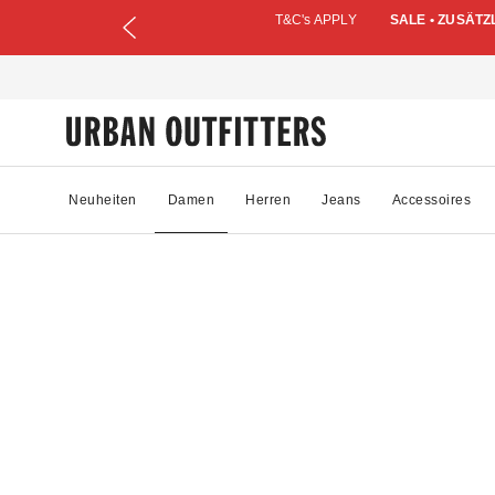
T&C's APPLY
SALE • ZUSÄTZ
Neuheiten
Damen
Herren
Jeans
Accessoires
28