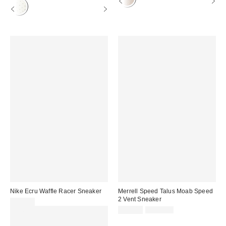
Nike Ecru Waffle Racer Sneaker
Merrell Speed Talus Moab Speed
2 Vent Sneaker
89,99 €
Sale
Original
Für 60 € shoppen & 15 € RABATT
99,00 €
130,00 €
Preis:
Preis:
sichern. NUTZE DEN CODE: