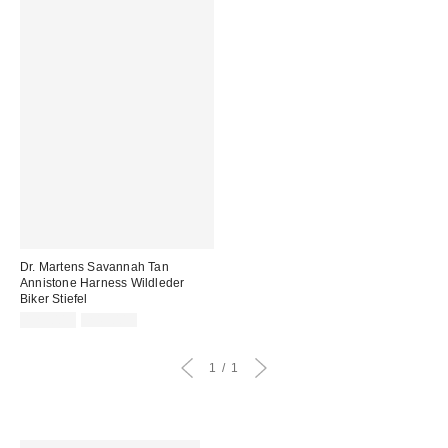
Dr. Martens Savannah Tan
Annistone Harness Wildleder
Biker Stiefel
Sale
Original
129,00 €
245,00 €
Preis:
Preis:
1
1