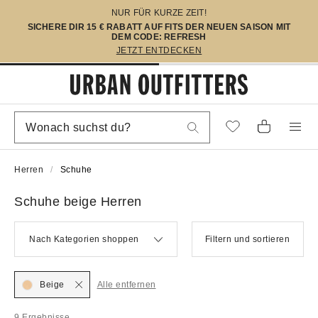
NUR FÜR KURZE ZEIT!
SICHERE DIR 15 € RABATT AUF FITS DER NEUEN SAISON MIT
DEM CODE: REFRESH
JETZT ENTDECKEN
Herren
Schuhe
Schuhe beige Herren
Nach Kategorien shoppen
Filtern und sortieren
Beige
Alle entfernen
9 Ergebnisse