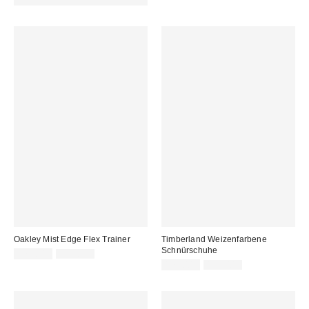
REFRESH
Oakley Mist Edge Flex Trainer
Timberland Weizenfarbene
Schnürschuhe
Sale
Original
179,00 €
199,00 €
Preis:
Preis:
Sale
Original
175,00 €
195,00 €
Preis:
Preis: