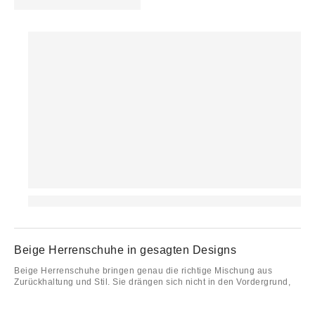
Beige Herrenschuhe in gesagten Designs
Beige Herrenschuhe bringen genau die richtige Mischung aus
Zurückhaltung und Stil. Sie drängen sich nicht in den Vordergrund,
machen aber trotzdem was her. Besonders gut wirken sie zu hellen
Outfits oder in Kombination mit gedeckten Farben, wie zum Beispiel