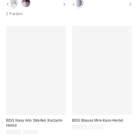
2 Farben
BDG Navy Arlo Streifen Kurzarm-
BDG Blaues Mini-Karo-Hemd
Hemd
Sale
Original
35,00 €
55,00 €
Preis:
Sale
Original
Preis:
35,00 €
55,00 €
Preis:
Preis: