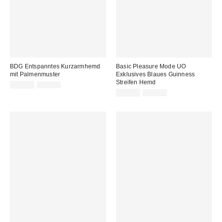
BDG Entspanntes Kurzarmhemd
Basic Pleasure Mode UO
mit Palmenmuster
Exklusives Blaues Guinness
Streifen Hemd
Sale
Original
25,00 €
55,00 €
Preis:
Preis:
Sale
Original
29,00 €
79,00 €
Preis:
Preis: