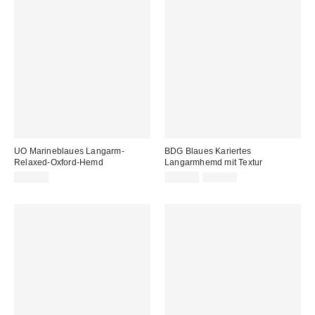
UO Marineblaues Langarm-
BDG Blaues Kariertes
Relaxed-Oxford-Hemd
Langarmhemd mit Textur
Sale
Original
59,00 €
29,00 €
59,00 €
Preis:
Preis: