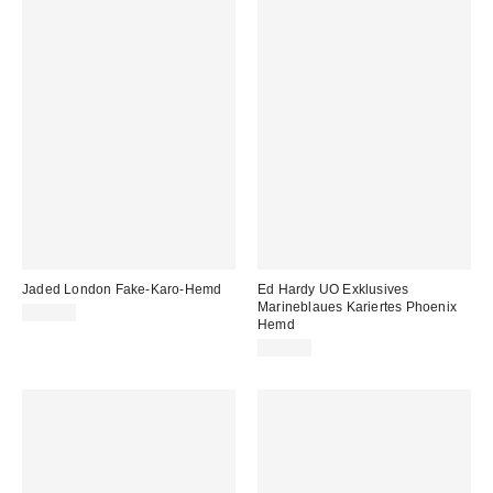
Jaded London Fake-Karo-Hemd
Ed Hardy UO Exklusives
Marineblaues Kariertes Phoenix
69,00 €
Hemd
75,00 €