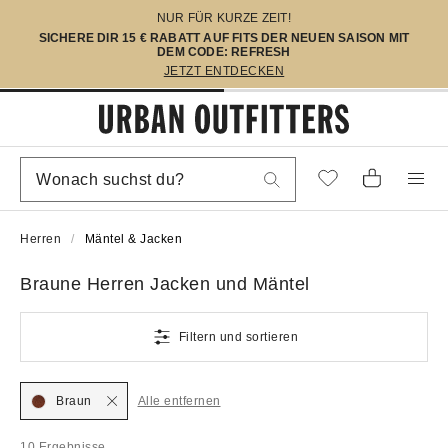
NUR FÜR KURZE ZEIT!
SICHERE DIR 15 € RABATT AUF FITS DER NEUEN SAISON MIT
DEM CODE: REFRESH
JETZT ENTDECKEN
Herren
Mäntel & Jacken
Braune Herren Jacken und Mäntel
Filtern und sortieren
Braun
Alle entfernen
10 Ergebnisse