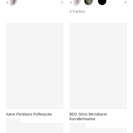
3 Farben
Ayker Packbare Pufferjacke
BDG Silvio Wendbarer
Kunstfellmantel
99,00 €
Für 60 € shoppen & 15 € RABATT
119,00 €
sichern. NUTZE DEN CODE:
Für 60 € shoppen & 15 € RABATT