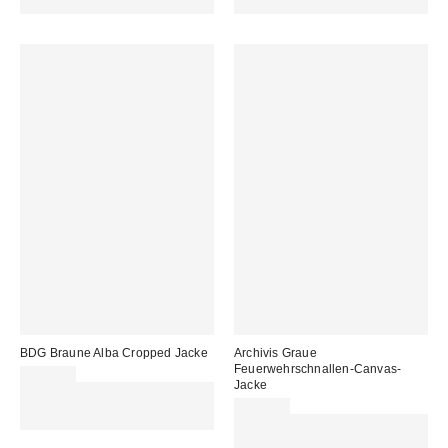
REFRESH
REFRESH
BDG Braune Alba Cropped Jacke
Archivis Graue
Feuerwehrschnallen-Canvas-
115,00 €
Jacke
Für 60 € shoppen & 15 € RABATT
sichern. NUTZE DEN CODE:
115,00 €
REFRESH
Für 60 € shoppen & 15 € RABATT
sichern. NUTZE DEN CODE: