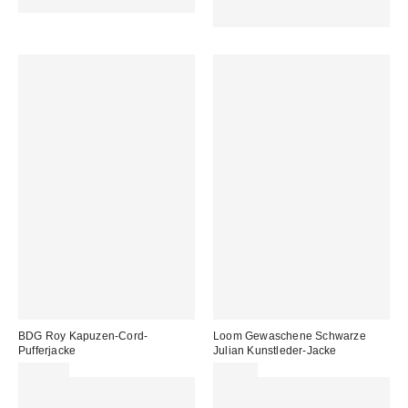
REFRESH
sichern. NUTZE DEN CODE:
REFRESH
BDG Roy Kapuzen-Cord-
Loom Gewaschene Schwarze
Pufferjacke
Julian Kunstleder-Jacke
125,00 €
95,00 €
Für 60 € shoppen & 15 € RABATT
Für 60 € shoppen & 15 € RABATT
sichern. NUTZE DEN CODE:
sichern. NUTZE DEN CODE: