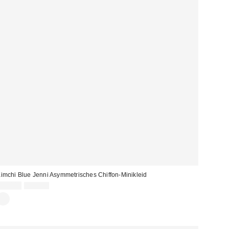
imchi Blue Jenni Asymmetrisches Chiffon-Minikleid
Sale
Original
32,00 €
69,00 €
Preis:
Preis: