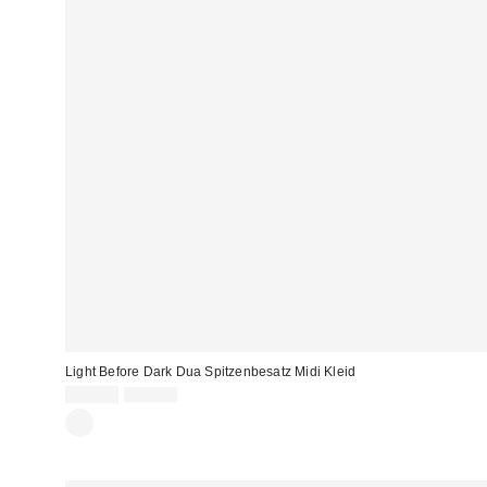
Light Before Dark Dua Spitzenbesatz Midi Kleid
Sale
Original
39,00 €
99,00 €
Preis:
Preis: