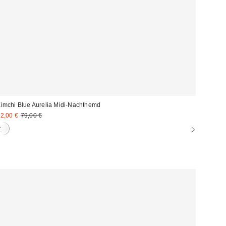
imchi Blue Aurelia Midi-Nachthemd
ale
Original
2,00 €
79,00 €
Preis:
reis: