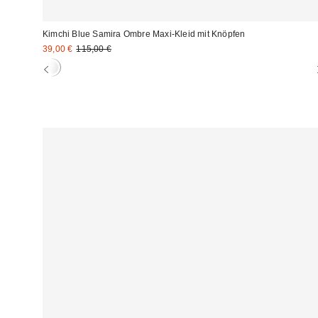
Kimchi Blue Samira Ombre Maxi-Kleid mit Knöpfen
Sale
Original
39,00 €
115,00 €
Preis:
Preis: