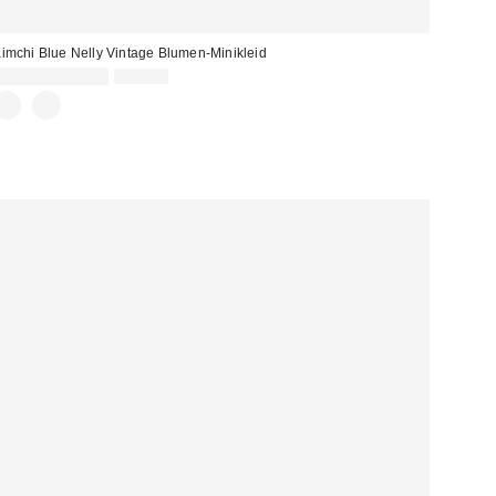
imchi Blue Nelly Vintage Blumen-Minikleid
Sale
Original
32,00 € – 35,00 €
59,00 €
Preis:
Preis: