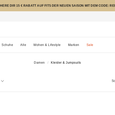
CHERE DIR 15 € RABATT AUF FITS DER NEUEN SAISON MIT DEM CODE: R
Schuhe
Alle
Wohen & Lifestyle
Marken
Sale
Damen
Kleider & Jumpsuits
So