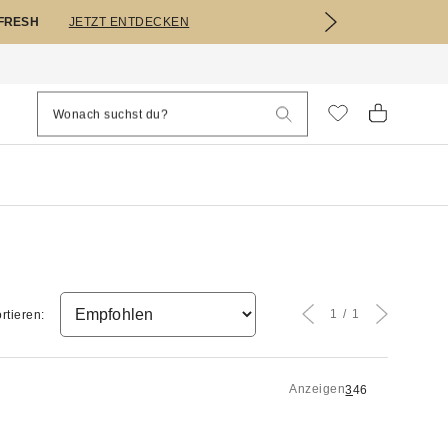
EFRESH
JETZT ENTDECKEN
1
1
rtieren:
Anzeigen
3
4
6