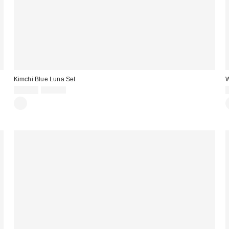
Kimchi Blue Luna Set
W
Sale
Original
20,00 €
75,00 €
Preis:
Preis: