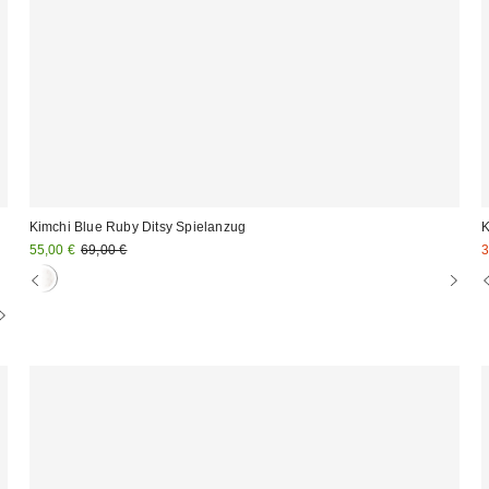
Kimchi Blue Ruby Ditsy Spielanzug
K
Sale
Original
S
55,00 €
69,00 €
3
Preis:
Preis:
P