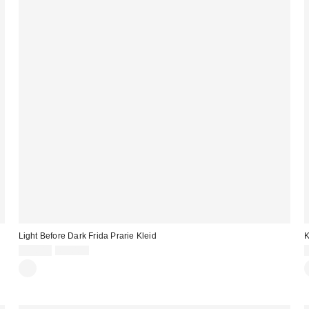
Light Before Dark Frida Prarie Kleid
K
Sale
Original
25,00 €
69,00 €
Preis:
Preis: