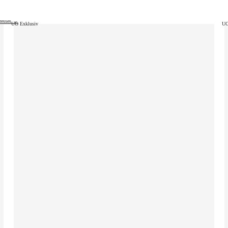
resses →
UO Exklusiv
UO