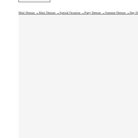
Mini Dresses →
Maxi Dresses →
Special Occasion →
Party Dresses →
Summer Dresses →
Day D